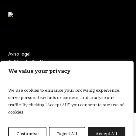
Aviso legal
Politica de Cookies
We value your privacy
bonda@casabonda.com
We use cookies to enhance your browsing experience,
+34 659 478 473
serve personalised ads or content, and analyse our
traffic. By clicking "Accept All", you consent to our use of
cookies.
Programa Kit Digital, iniciativa del Gobierno de España.
Cofinanciado por los Fondos Next Generation EU del
Customise
Mecanismo de Recuperación y Resiliencia.
Reject All
Accept All