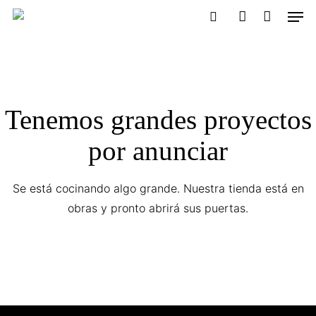
Men
Skip
to
buscador
account
main
content
Tenemos grandes proyectos
por anunciar
Se está cocinando algo grande. Nuestra tienda está en
obras y pronto abrirá sus puertas.