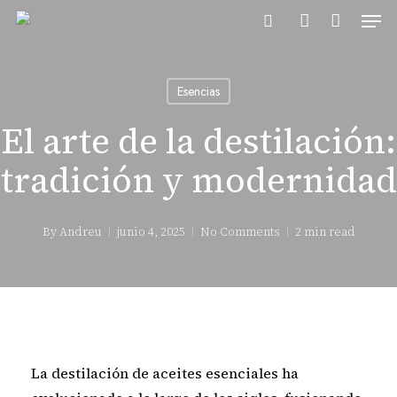
Men
Skip
to
buscador
account
main
content
Esencias
El arte de la destilación:
tradición y modernidad
By
Andreu
junio 4, 2025
No Comments
2 min read
La destilación de aceites esenciales ha